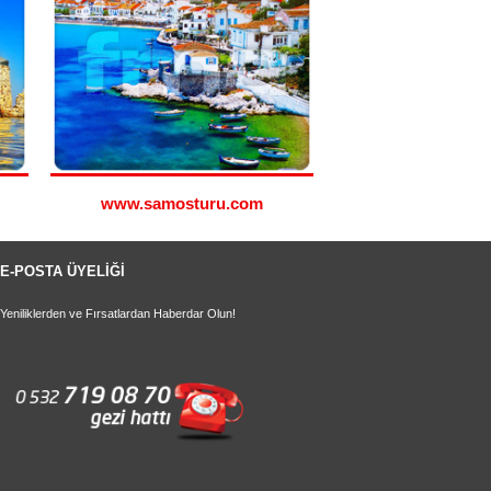
www.samosturu.com
www.simitu
E-POSTA ÜYELİĞİ
Yeniliklerden ve Fırsatlardan Haberdar Olun!