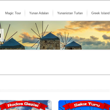
Magic Tour
Yunan Adaları
Yunanistan Turları
Greek Island
ı