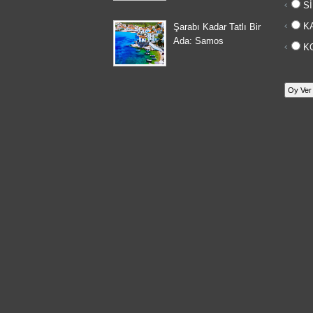
Sİ
KA
Şarabı Kadar Tatlı Bir
Ada: Samos
KO