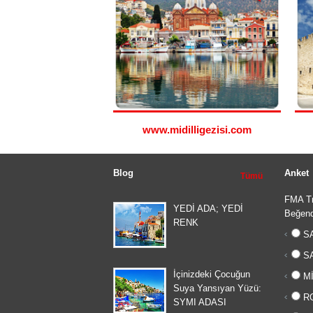
www.midilligezisi.com
Blog
Anket
Tümü
FMA Tr
YEDİ ADA; YEDİ
Beğend
RENK
SA
SA
İçinizdeki Çocuğun
Mİ
Suya Yansıyan Yüzü:
RO
SYMI ADASI