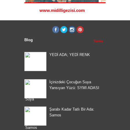
www.midilligezisi.com
www.ro
Blog
Tümü
YEDİ ADA; YEDİ RENK
İçinizdeki Çocuğun Suya
Yansıyan Yüzü: SYMI ADASI
Şarabı Kadar Tatlı Bir Ada:
Samos