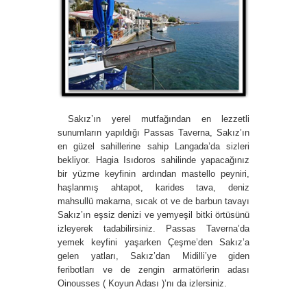
Sakız’ın yerel mutfağından en lezzetli
sunumların yapıldığı Passas Taverna, Sakız’ın
en güzel sahillerine sahip Langada’da sizleri
bekliyor. Hagia Isıdoros sahilinde yapacağınız
bir yüzme keyfinin ardından mastello peyniri,
haşlanmış ahtapot, karides tava, deniz
mahsullü makarna, sıcak ot ve de barbun tavayı
Sakız’ın eşsiz denizi ve yemyeşil bitki örtüsünü
izleyerek tadabilirsiniz. Passas Taverna’da
yemek keyfini yaşarken Çeşme’den Sakız’a
gelen yatları, Sakız’dan Midilli’ye giden
feribotları ve de zengin armatörlerin adası
Oinousses ( Koyun Adası )’nı da izlersiniz.