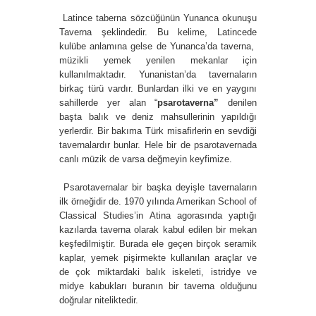
Latince taberna sözcüğünün Yunanca okunuşu
Taverna şeklindedir. Bu kelime, Latincede
kulübe anlamına gelse de Yunanca’da taverna,
müzikli yemek yenilen mekanlar için
kullanılmaktadır. Yunanistan’da tavernaların
birkaç türü vardır. Bunlardan ilki ve en yaygını
sahillerde yer alan “
psarotaverna”
denilen
başta balık ve deniz mahsullerinin yapıldığı
yerlerdir. Bir bakıma Türk misafirlerin en sevdiği
tavernalardır bunlar. Hele bir de psarotavernada
canlı müzik de varsa değmeyin keyfimize.
Psarotavernalar bir başka deyişle tavernaların
ilk örneğidir de. 1970 yılında Amerikan School of
Classical Studies’in Atina agorasında yaptığı
kazılarda taverna olarak kabul edilen bir mekan
keşfedilmiştir. Burada ele geçen birçok seramik
kaplar, yemek pişirmekte kullanılan araçlar ve
de çok miktardaki balık iskeleti, istridye ve
midye kabukları buranın bir taverna olduğunu
doğrular niteliktedir.