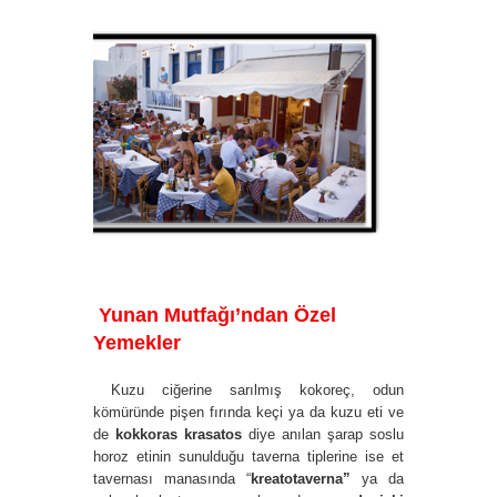
Yunan Mutfağı’ndan Özel
Yemekler
Kuzu ciğerine sarılmış kokoreç, odun
kömüründe pişen fırında keçi ya da kuzu eti ve
de
kokkoras krasatos
diye anılan şarap soslu
horoz etinin sunulduğu taverna tiplerine ise et
tavernası manasında “
kreatotaverna”
ya da