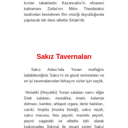
kırılan tabaklardır. Kazancakis’in efsanevi
kahramanı Zorba’nın Mikis Theodarakis
tarafından bestelenen film müziği duyulduğunda
yapılacak tek dans elbette Sirtaki’dir.
Sakız Tavernaları
Sakız Adası’nda Yunan mutfağını
tadabileceğiniz Sakız’ın en güzel restoranları ve
en iyi tavernalarından birkaçını sizler için seçtik.
Horiatiki (Horyatiki) Yunan salatası nam-ı diğer
Grek salatası, musakka, imam, kalamar
dolması, karides, ahtapot ızgara, deniz balıkları,
caciki, tiropita (muska böreği), sakız reçeli,
sakız macunu, feta peyniri, mastelo peyniri,
peynir saganaki ve elbette tatlı olarak
loukomades (lokma) ile revani sizleri Sakız