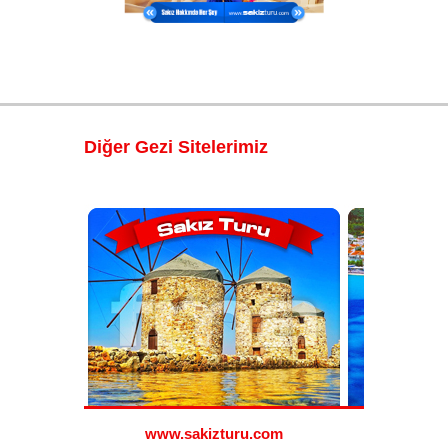
Diğer Gezi Sitelerimiz
.com
www.sakizturu.com
www.s