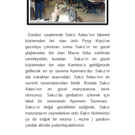
Gündüz saatlerinde Sakız Adası’nın labirent
köylerinden biri olan ünlü Pyrgi Köyü’ne
gezintiye çıktıktan sonra Sakız’ın en güzel
plajlarından biri olan Mavra Volia sahilinde
serinleyebilir, buradan Sakız’ın en güzel
köylerinden biri olan Kambos’a geldiğinizde
gidilecek en iyi taverna Apomero’dur. Sakız’ın
dar sokakları arasındaki, Sakız Adası’nın en
sevimli tavernalarından biridir. Burada Sakız
Adası’nın en güzel manzarasına tanık
olursunuz. Sakız’da günbatımı izlemek için
ideal bir restorandır Apomero Tavernası.
Sakız’ın doğal güzellikleri eşliğinde, Sakız
manzarasını seyrederken ünlü Sakız likörlerinizi
ya da soğuk bir retsina ( reçine ) şarabını
çardak altında yudumlayabilirsiniz.