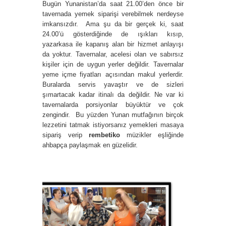
Bugün Yunanistan’da saat 21.00’den önce bir
tavernada yemek siparişi verebilmek nerdeyse
imkansızdır. Ama şu da bir gerçek ki, saat
24.00’ü gösterdiğinde de ışıkları kısıp,
yazarkasa ile kapanış alan bir hizmet anlayışı
da yoktur. Tavernalar, acelesi olan ve sabırsız
kişiler için de uygun yerler değildir. Tavernalar
yeme içme fiyatları açısından makul yerlerdir.
Buralarda servis yavaştır ve de sizleri
şımartacak kadar itinalı da değildir. Ne var ki
tavernalarda porsiyonlar büyüktür ve çok
zengindir. Bu yüzden Yunan mutfağının birçok
lezzetini tatmak istiyorsanız yemekleri masaya
sipariş verip
rembetiko
müzikler eşliğinde
ahbapça paylaşmak en güzelidir.