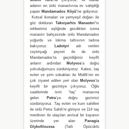
adanın en ünlü manastırına ev sahipliği
yapan
Mandamados Köyü’
ne gidiyoruz.
Kutsal ikonaları ve yemyeşil doğası ile
göz dolduran
Taksiyarhis Manastırı’
nı
rehberimiz eşliğinde gezdikten sonra
manastır bahçesinde ünlü Mandamados
yoğurdu ve lokma tatlısının tadına
bakıyoruz.
Ladotyri
adı verilen
zeytinyağı peyniri ile de ünlü
Mandamados’ta geçirdiğimiz keyifli
anların ardından
Molyvos
’a doğru
yolculuğumuzu sürdürüyoruz. Kalesi, taş
evleri ve şirin sokakları ile Midilli’nin en
çok ziyaret edilen yeri olan
Molyvos
’ta
keyifli bir gezintiye çıkıyoruz. Öğle
saatlerinde ismi “taş” manasına
gelen
Petra
’ya doğru gezimizi
sürdürüyoruz. Taş evleri ve kum sahilleri
ile ünlü Petra Sahili’ni görüyor ve 114 taş
merdiven ile ulaşılan anıtsal bir kayanın
üzerinde yer alan
Panagia
Glykofiloussa
(Tatlı Öpücüklü