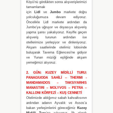
Köyü’nü gördükten sonra alışverişlerimizi
tamamlamak
için
Lidl
ve
Jumbo
markete doğru
yolculuğumuza devam ediyoruz.
Öncelikle Lidl markete ardından da
Jumbo’ya uğruyor ve doyasıya alışveriş
yapma şansı yakalıyoruz. Keyifle geçen
alışveriş turunun ardından ise
otellerimize yerleşiyor ve dinleniyoruz.
Akşam saatlerinde otelimiz lobisinde
buluşarak Taverna Eğlencesi'ne gidiyor
ve Yunan müziği eşliğinde akşam
yemeğimizi alıyoruz.
2. GÜN: KUZEY MİDİLLİ TURU:
PANAGIUODA SAHİLİ – THERMI -
MANDAMADOS – TAKSIYARHIS
MANASTIRI – MOLYVOS – PETRA –
KALLONI KÖRFEZİ – KUŞ CENNETİ
Otelimizde aldığımız sabah kahvaltısının
ardından adanın Ayvalık ve Assos’a
bakan yerleşimlerini göreceğimiz
Kuzey
Midilli Turu
’na çıkıyoruz. İlk olarak