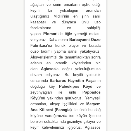
ağaçları ve serin pınarların eşlik ettiği
keyifli bir yolculuğun ardından
ulaştığımız Midilli’nin en şirin sahil
kasabası ve dünyaca ünlü uzo
fabrikalarına ev sahipliği
yapan
Plomari
’de öğle yemeği molası
veriyoruz. Daha sonra
Barbayanni Ouzo
Fabrikası
’na konuk oluyor ve burada
ouzo tadımı yapma şansı yakalıyoruz.
Alışverişlerimizi de tamamladıktan sonra
adanın en otantik köylerinden biri
olan
Agiasos
’a doğru yolculuğumuza
devam ediyoruz. Bu keyifli yolculuk
esnasında
Barbaros Hayrettin Paşa
’nın
doğduğu köy
Paleokipos Köyü
ve
zeytinyağları ile ünlü
Pappados
Köyü’
nü
yakından görüyoruz. Yemyeşil
ormanları, ahşap işçilikleri ve
Meryem
Ana Kilisesi (Panagia)
ile ünlü bu dağ
köyüne vardığımızda ise köyün Şirince
benzeri sokaklarında gezintiye çıkıyor ve
keyif kahvelerimizi içiyoruz. Agiassos