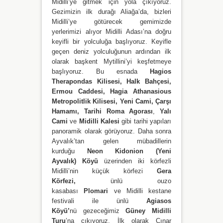
Midilli’ye gitmek için yola çıkıyoruz.
Gezimizin ilk durağı Aliağa’da, bizleri
Midilli’ye götürecek gemimizde
yerlerimizi alıyor Midilli Adası’na doğru
keyifli bir yolculuğa başlıyoruz. Keyifle
geçen deniz yolculuğunun ardından ilk
olarak başkent Mytillini’yi keşfetmeye
başlıyoruz. Bu esnada
Hagios
Therapondas Kilisesi, Halk Bahçesi,
Ermou Caddesi, Hagia Athanasious
Metropolitlik Kilisesi, Yeni Cami, Çarşı
Hamamı, Tarihi Roma Agorası
,
Yalı
Cami
ve
Midilli Kalesi
gibi tarihi yapıları
panoramik olarak görüyoruz. Daha sonra
Ayvalık’tan gelen mübadillerin
kurduğu
Neon Kidonion (Yeni
Ayvalık)
Köyü
üzerinden iki körfezli
Midilli’nin küçük körfezi
Gera
Körfezi,
ünlü ouzo
kasabası
Plomari
ve
Midilli kestane
festivali ile ünlü
Agiasos
Köyü’
nü
gezeceğimiz
Güney Midilli
Turu
’na çıkıyoruz. İlk olarak Çınar