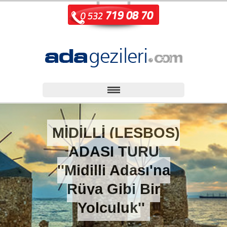
MİDİLLİ (LESBOS)
ADASI TURU
''Midilli Adası'na
Rüya Gibi Bir
Yolculuk''