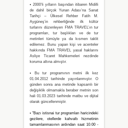
• 2000’li yılların başından itibaren Midilli
de dahil birçok Yunan Adası’na Sanat
Tarihçi – Ülkesel Rehber Fatih M.
Aygüneş’in rehberliğinde ilk kültür
turlarını düzenleyen FMA TRAVEL’ın tur
programları, tur başlıkları ve de tur
metinleri tümüyle ya da kısmen taklit
edilemez. Bunu yapan kişi ve acenteler
hakkında FMA TRAVEL yasal haklarını
Asliye Ticaret Mahkemeleri nezdinde
koruma altına almıştır.
• Bu tur programının metni ilk kez
01.04.2012 tarihinde yayınlanmıştır. O
günden sonra ana metinde kapsamlı bir
değişiklik olmamakla beraber metnin son
hali 01.03.2023 tarihinde matbu ve dijital
olarak güncellenmiştir.
•
''Bazı istisnai tur programları haricindeki
gezilere, otellerde kahvaltı hizmetinin
tamamlanmasının ardından saat 10.00 -