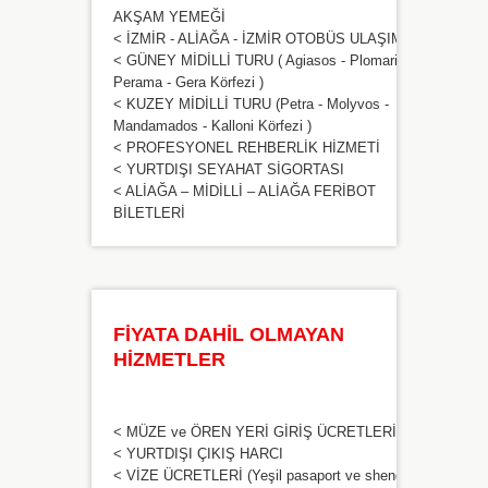
AKŞAM YEMEĞİ
< İZMİR - ALİAĞA - İZMİR OTOBÜS ULAŞIMI
< GÜNEY MİDİLLİ TURU ( Agiasos - Plomari -
Perama - Gera Körfezi )
< KUZEY MİDİLLİ TURU (Petra - Molyvos -
Mandamados - Kalloni Körfezi )
< PROFESYONEL REHBERLİK HİZMETİ
< YURTDIŞI SEYAHAT SİGORTASI
< ALİAĞA – MİDİLLİ – ALİAĞA FERİBOT
BİLETLERİ
FİYATA DAHİL OLMAYAN
HİZMETLER
< MÜZE ve ÖREN YERİ GİRİŞ ÜCRETLERİ
< YURTDIŞI ÇIKIŞ HARCI
< VİZE ÜCRETLERİ (Yeşil pasaport ve shengen