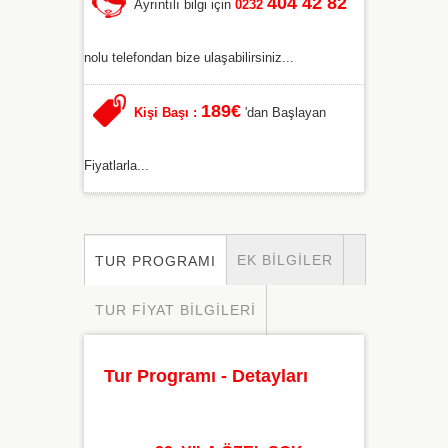
404 42 82
Ayrıntılı bilgi için
0232
nolu telefondan bize ulaşabilirsiniz...
189€
Kişi Başı :
'dan Başlayan
Fiyatlarla...
EK BILGILER
TUR PROGRAMI
TUR FIYAT BILGILERI
Tur Programı - Detayları