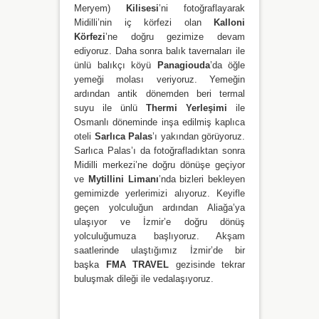
Meryem)
Kilisesi
’ni fotoğraflayarak
Midilli’nin iç körfezi olan
Kalloni
Körfezi
’ne doğru gezimize devam
ediyoruz. Daha sonra balık tavernaları ile
ünlü balıkçı köyü
Panagiouda
’da öğle
yemeği molası veriyoruz. Yemeğin
ardından antik dönemden beri termal
suyu ile ünlü
Thermi
Yerleşimi
ile
Osmanlı döneminde inşa edilmiş kaplıca
oteli
Sarlıca Palas
’ı yakından görüyoruz.
Sarlıca Palas’ı da fotoğrafladıktan sonra
Midilli merkezi’ne doğru dönüşe geçiyor
ve
Mytillini Limanı
’nda bizleri bekleyen
gemimizde yerlerimizi alıyoruz. Keyifle
geçen yolculuğun ardından Aliağa’ya
ulaşıyor ve İzmir’e doğru dönüş
yolculuğumuza başlıyoruz. Akşam
saatlerinde ulaştığımız İzmir’de bir
başka
FMA TRAVEL
gezisinde tekrar
buluşmak dileği ile vedalaşıyoruz.