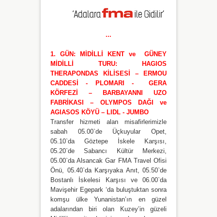
...
1. GÜN: MİDİLLİ KENT ve GÜNEY
MİDİLLİ TURU: HAGIOS
THERAPONDAS KİLİSESİ – ERMOU
CADDESİ -
PLOMARI - GERA
KÖRFEZİ – BARBAYANNI UZO
FABRİKASI – OLYMPOS DAĞI ve
AGIASOS KÖYÜ – LIDL - JUMBO
Transfer hizmeti alan misafirlerimizle
sabah 05.00`de Üçkuyular Opet,
05.10`da Göztepe İskele Karşısı,
05.20`de Sabancı Kültür Merkezi,
05.00`da Alsancak Gar FMA Travel Ofisi
Önü, 05.40`da Karşıyaka Anıt, 05.50`de
Bostanlı İskelesi Karşısı ve 06.00`da
Mavişehir Egepark ‘da buluştuktan sonra
komşu ülke Yunanistan’ın en güzel
adalarından biri olan Kuzey’in güzeli