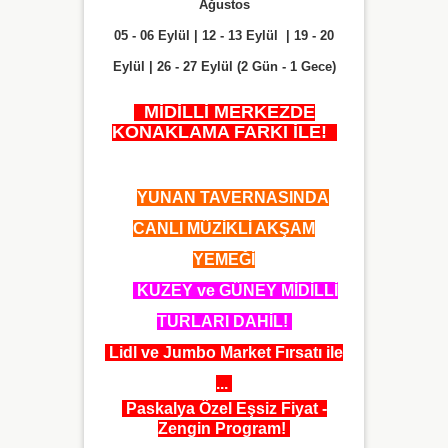
Ağustos
05 - 06 Eylül | 12 - 13 Eylül | 19 - 20
Eylül | 26 - 27 Eylül (2 Gün - 1 Gece)
MİDİLLİ MERKEZDE
KONAKLAMA FARKI İLE!
✅
YUNAN TAVERNASINDA
CANLI MÜZİKLİ AKŞAM
YEMEĞİ
✅
KUZEY ve GÜNEY MİDİLLİ
TURLARI DAHİL!
Lidl ve Jumbo Market Fırsatı ile
...
Paskalya Özel Eşsiz Fiyat -
Zengin Program!