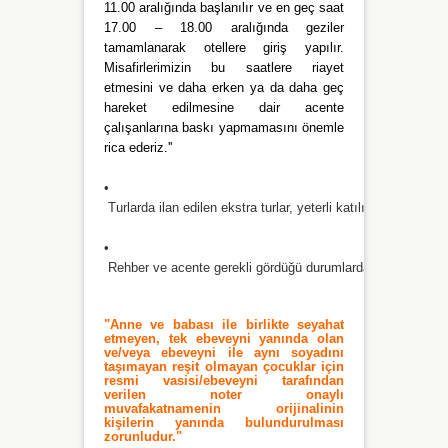
11.00 aralığında başlanılır ve en geç saat
17.00 – 18.00 aralığında geziler
tamamlanarak otellere giriş yapılır.
Misafirlerimizin bu saatlere riayet
etmesini ve daha erken ya da daha geç
hareket edilmesine dair acente
çalışanlarına baskı yapmamasını önemle
rica ederiz.''
•
 Turlarda ilan edilen ekstra turlar, yeterli katılım olmadığı 
•
 Rehber ve acente gerekli gördüğü durumlarda programda değ
"Anne ve babası ile birlikte seyahat
etmeyen, tek ebeveyni yanında olan
ve/veya ebeveyni ile aynı soyadını
taşımayan reşit olmayan çocuklar için
resmi vasisi/ebeveyni tarafından
verilen noter onaylı
muvafakatnamenin orijinalinin
kişilerin yanında bulundurulması
zorunludur."