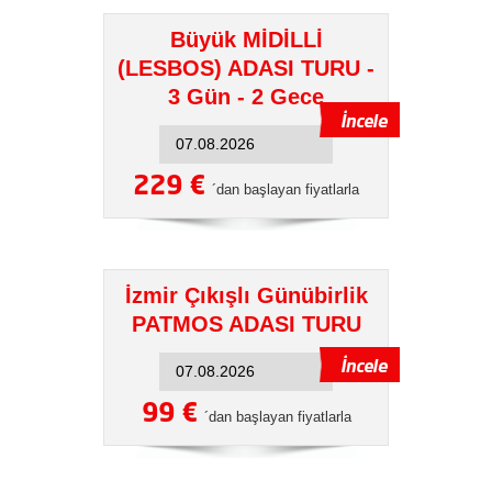
Büyük MİDİLLİ
(LESBOS) ADASI TURU -
3 Gün - 2 Gece
229 €
´dan başlayan fiyatlarla
İzmir Çıkışlı Günübirlik
PATMOS ADASI TURU
99 €
´dan başlayan fiyatlarla