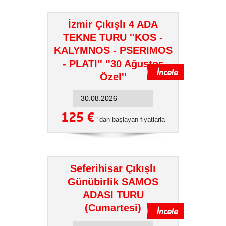
İzmir Çıkışlı 4 ADA
TEKNE TURU ''KOS -
KALYMNOS - PSERIMOS
- PLATI'' ''30 Ağustos
Özel''
125 €
´dan başlayan fiyatlarla
Seferihisar Çıkışlı
Günübirlik SAMOS
ADASI TURU
(Cumartesi)