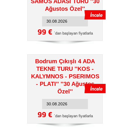
SAMOS ADASI TURU ''30
Ağustos Özel''
99 €
´dan başlayan fiyatlarla
Bodrum Çıkışlı 4 ADA
TEKNE TURU ''KOS -
KALYMNOS - PSERIMOS
- PLATI'' ''30 Ağustos
Özel''
99 €
´dan başlayan fiyatlarla